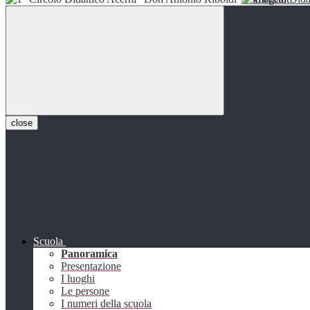
close
Scuola
Panoramica
Presentazione
I luoghi
Le persone
I numeri della scuola