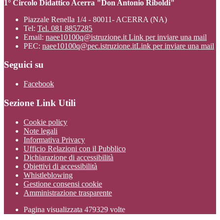
1° Circolo Didattico Acerra "Don Antonio Riboldi"
Piazzale Renella 1/4 - 80011- ACERRA (NA)
Tel:
Tel. 081 8857285
Email:
naee10100q@istruzione.it
Link per inviare una mail
PEC:
naee10100q@pec.istruzione.it
Link per inviare una mail
Seguici su
Facebook
Sezione Link Utili
Cookie policy
Note legali
Informativa Privacy
Ufficio Relazioni con il Pubblico
Dichiarazione di accessibilità
Obiettivi di accessibilità
Whistleblowing
Gestione consensi cookie
Amministrazione trasparente
Pagina visualizzata
479329
volte