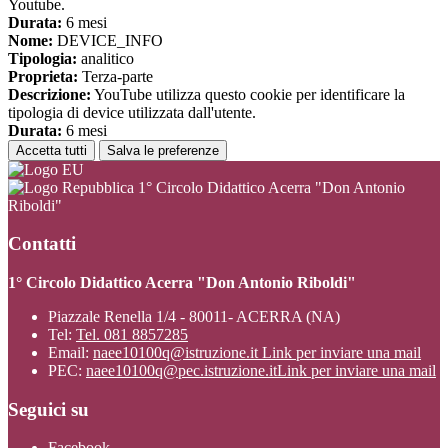
Youtube.
Durata:
6 mesi
Nome:
DEVICE_INFO
Tipologia:
analitico
Proprieta:
Terza-parte
Descrizione:
YouTube utilizza questo cookie per identificare la
tipologia di device utilizzata dall'utente.
Durata:
6 mesi
Accetta tutti
Salva le preferenze
1° Circolo Didattico Acerra "Don Antonio
Riboldi"
Contatti
1° Circolo Didattico Acerra "Don Antonio Riboldi"
Piazzale Renella 1/4 - 80011- ACERRA (NA)
Tel:
Tel. 081 8857285
Email:
naee10100q@istruzione.it
Link per inviare una mail
PEC:
naee10100q@pec.istruzione.it
Link per inviare una mail
Seguici su
Facebook