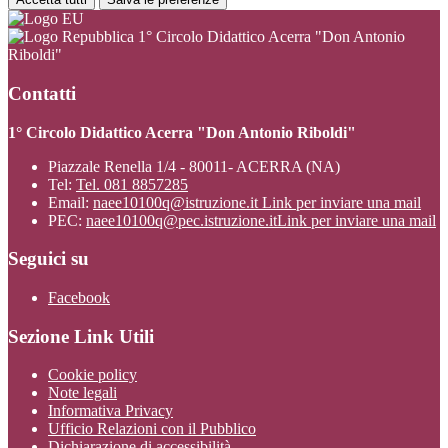
1° Circolo Didattico Acerra "Don Antonio
Riboldi"
Contatti
1° Circolo Didattico Acerra "Don Antonio Riboldi"
Piazzale Renella 1/4 - 80011- ACERRA (NA)
Tel:
Tel. 081 8857285
Email:
naee10100q@istruzione.it
Link per inviare una mail
PEC:
naee10100q@pec.istruzione.it
Link per inviare una mail
Seguici su
Facebook
Sezione Link Utili
Cookie policy
Note legali
Informativa Privacy
Ufficio Relazioni con il Pubblico
Dichiarazione di accessibilità