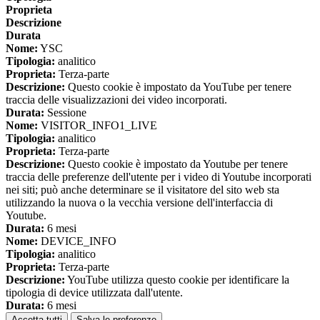
Proprieta
Descrizione
Durata
Nome:
YSC
Tipologia:
analitico
Proprieta:
Terza-parte
Descrizione:
Questo cookie è impostato da YouTube per tenere
traccia delle visualizzazioni dei video incorporati.
Durata:
Sessione
Nome:
VISITOR_INFO1_LIVE
Tipologia:
analitico
Proprieta:
Terza-parte
Descrizione:
Questo cookie è impostato da Youtube per tenere
traccia delle preferenze dell'utente per i video di Youtube incorporati
nei siti; può anche determinare se il visitatore del sito web sta
utilizzando la nuova o la vecchia versione dell'interfaccia di
Youtube.
Durata:
6 mesi
Nome:
DEVICE_INFO
Tipologia:
analitico
Proprieta:
Terza-parte
Descrizione:
YouTube utilizza questo cookie per identificare la
tipologia di device utilizzata dall'utente.
Durata:
6 mesi
Accetta tutti
Salva le preferenze