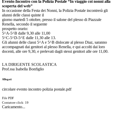
Evento-Incontro con la Polizia Postale “In viaggio coi nonni alla
scoperta del web”
In occasione della Festa dei Nonni, la Polizia Postale incontrerà gli
alunni delle classi quinte il
giorno martedì 5 ottobre, presso il salone del plesso di Piazzale
Renella, secondo il seguente
prospetto orario:
5^A-5^B dalle 9,30 alle 11,00
5^C-5^D-5^E dalle 11,30 alle 13.
Gli alunni delle classi 5^A e 5^B dislocate al plesso Diaz, saranno
accompagnati dai genitori al plesso Renella, e qui accolti dai loro
docenti, alle ore 9,30, e prelevati dagli stessi genitori alle ore 11,00.
LA DIRIGENTE SCOLASTICA
Prof.ssa Isabella Bonfiglio
Allegati
circolare evento incontro polizia postale.pdf
File PDF
Contatore click: 19
Caricamento...