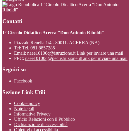
1° Circolo Didattico Acerra "Don Antonio
Riboldi"
Contatti
1° Circolo Didattico Acerra "Don Antonio Riboldi"
Piazzale Renella 1/4 - 80011- ACERRA (NA)
Tel:
Tel. 081 8857285
Email:
naee10100q@istruzione.it
Link per inviare una mail
PEC:
naee10100q@pec.istruzione.it
Link per inviare una mail
Seguici su
Facebook
Sezione Link Utili
Cookie policy
Note legali
Informativa Privacy
Ufficio Relazioni con il Pubblico
Dichiarazione di accessibilità
Obiettivi di accessibilità