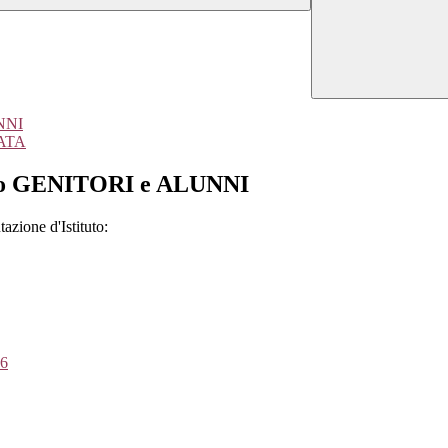
UNNI
 ATA
ituto GENITORI e ALUNNI
tazione d'Istituto:
U6