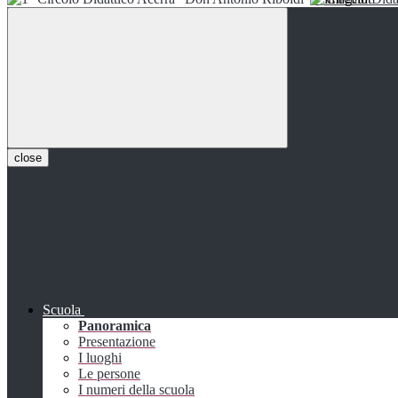
close
Scuola
Panoramica
Presentazione
I luoghi
Le persone
I numeri della scuola