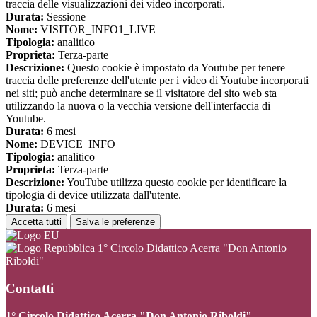
traccia delle visualizzazioni dei video incorporati.
Durata:
Sessione
Nome:
VISITOR_INFO1_LIVE
Tipologia:
analitico
Proprieta:
Terza-parte
Descrizione:
Questo cookie è impostato da Youtube per tenere
traccia delle preferenze dell'utente per i video di Youtube incorporati
nei siti; può anche determinare se il visitatore del sito web sta
utilizzando la nuova o la vecchia versione dell'interfaccia di
Youtube.
Durata:
6 mesi
Nome:
DEVICE_INFO
Tipologia:
analitico
Proprieta:
Terza-parte
Descrizione:
YouTube utilizza questo cookie per identificare la
tipologia di device utilizzata dall'utente.
Durata:
6 mesi
Accetta tutti
Salva le preferenze
1° Circolo Didattico Acerra "Don Antonio
Riboldi"
Contatti
1° Circolo Didattico Acerra "Don Antonio Riboldi"