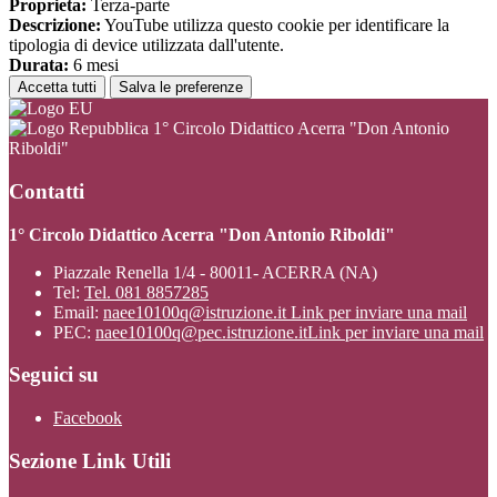
Proprieta:
Terza-parte
Descrizione:
YouTube utilizza questo cookie per identificare la
tipologia di device utilizzata dall'utente.
Durata:
6 mesi
Accetta tutti
Salva le preferenze
1° Circolo Didattico Acerra "Don Antonio
Riboldi"
Contatti
1° Circolo Didattico Acerra "Don Antonio Riboldi"
Piazzale Renella 1/4 - 80011- ACERRA (NA)
Tel:
Tel. 081 8857285
Email:
naee10100q@istruzione.it
Link per inviare una mail
PEC:
naee10100q@pec.istruzione.it
Link per inviare una mail
Seguici su
Facebook
Sezione Link Utili