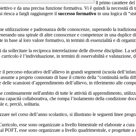
ll primo carattere del
biettivo e da una precisa funzione formativa. Vi è quindi la necessità d
si riesca a fargli raggiungere il
successo formativo
in una logica di “sist
me utilizzazione e padronanza delle conoscenze, superando la tradiziona
, generando una spirale di altre conoscenze e competenze in una duplice di
n base al loro valore formativo, in termini di essenzialità e di organiz
li da sollecitare la reciproca interrelazione delle diverse discipline. La
 curricolo è l’individuazione, in termini di osservabilità e valutazione, 
 il percorso educativo dell’allievo in grandi segmenti (scuola dell’infan
ssume a proprio connotato di base il criterio della “continuità nella diff
 delle scansioni d’apprendimento dell’allievo, in riferimento alle competen
continuamente nell'ambito di tutte le attività di apprendimento, utiliz
e una capacità collaborativa, che rompa l’isolamento della condizione doc
 e, perciò, solitaria.
zzare nel corso dell’anno scolastico, si illustrano le seguenti linee pro
urricolo, esse sono organizzate a livello bimestrale ed elaborate a cura 
l POFT, esse sono organizzate a livello quadrimestrale, e progettate a c