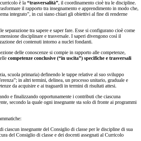
 curricolo è la
“trasversalità”
, il coordinamento cioè tra le discipline.
i trasformare il rapporto tra insegnamento e apprendimento in modo che,
ema integrato”, in cui siano chiari gli obiettivi al fine di renderne
le separazione tra sapere e saper fare. Esse si configurano cioè come
mensione disciplinare e trasversale. I saperi divengono così il
zazione dei contenuti intorno a nuclei fondanti.
 selezione delle conoscenze si compie in rapporto alle competenze,
delle
competenze conclusive (“in uscita”) specifiche e trasversali
zia, scuola primaria) definendo le tappe relative al suo sviluppo
erenza”; in altri termini, delinea, un processo unitario, graduale e
ze da acquisire e ai traguardi in termini di risultati attesi.
zando e finalizzando opportunamente i contributi che ciascuna
ente, secondo la quale ogni insegnante sta solo di fronte ai programmi
grammatiche:
di ciascun insegnante del Consiglio di classe per le discipline di sua
ura del Consiglio di classe e dei docenti assegnati al Curricolo