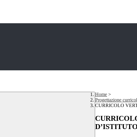
Home
>
Progettazione currico
CURRICOLO VERT
CURRICOL
D’ISTITUT