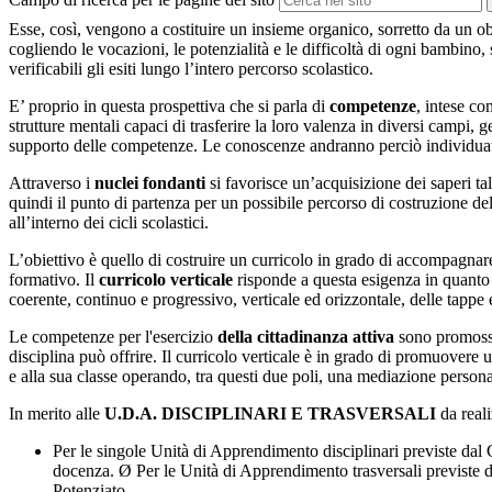
Esse, così, vengono a costituire un insieme organico, sorretto da un o
cogliendo le vocazioni, le potenzialità e le difficoltà di ogni bambino, 
verificabili gli esiti lungo l’intero percorso scolastico.
E’ proprio in questa prospettiva che si parla di
competenze
, intese co
strutture mentali capaci di trasferire la loro valenza in diversi campi
supporto delle competenze. Le conoscenze andranno perciò individuate i
Attraverso i
nuclei fondanti
si favorisce un’acquisizione dei saperi ta
quindi il punto di partenza per un possibile percorso di costruzione del
all’interno dei cicli scolastici.
L’obiettivo è quello di costruire un curricolo in grado di accompagnare
formativo. Il
curricolo verticale
risponde a questa esigenza in quanto a
coerente, continuo e progressivo, verticale ed orizzontale, delle tappe e
Le competenze per l'esercizio
della cittadinanza attiva
sono promosse 
disciplina può offrire. Il curricolo verticale è in grado di promuover
e alla sua classe operando, tra questi due poli, una mediazione personale
In merito alle
U.D.A. DISCIPLINARI E TRASVERSALI
da reali
Per le singole Unità di Apprendimento disciplinari previste dal C
docenza. Ø Per le Unità di Apprendimento trasversali previste da
Potenziato.