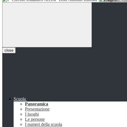
close
Scuola
Panoramica
Presentazione
I luoghi
Le persone
I numeri della scuola