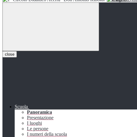
close
Scuola
Panoramica
Presentazione
I luoghi
Le persone
I numeri della scuola