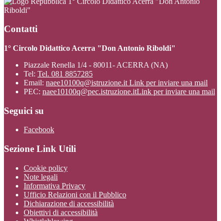
1° Circolo Didattico Acerra "Don Antonio
Riboldi"
Contatti
1° Circolo Didattico Acerra "Don Antonio Riboldi"
Piazzale Renella 1/4 - 80011- ACERRA (NA)
Tel:
Tel. 081 8857285
Email:
naee10100q@istruzione.it
Link per inviare una mail
PEC:
naee10100q@pec.istruzione.it
Link per inviare una mail
Seguici su
Facebook
Sezione Link Utili
Cookie policy
Note legali
Informativa Privacy
Ufficio Relazioni con il Pubblico
Dichiarazione di accessibilità
Obiettivi di accessibilità