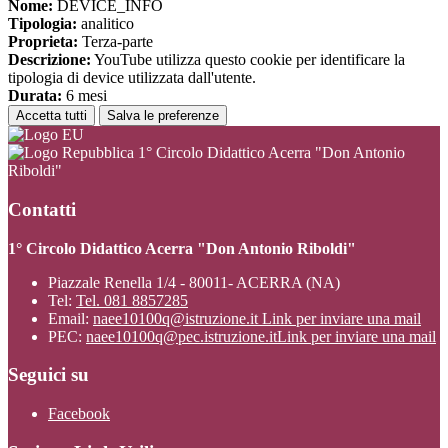
Nome:
DEVICE_INFO
Tipologia:
analitico
Proprieta:
Terza-parte
Descrizione:
YouTube utilizza questo cookie per identificare la
tipologia di device utilizzata dall'utente.
Durata:
6 mesi
Accetta tutti
Salva le preferenze
1° Circolo Didattico Acerra "Don Antonio
Riboldi"
Contatti
1° Circolo Didattico Acerra "Don Antonio Riboldi"
Piazzale Renella 1/4 - 80011- ACERRA (NA)
Tel:
Tel. 081 8857285
Email:
naee10100q@istruzione.it
Link per inviare una mail
PEC:
naee10100q@pec.istruzione.it
Link per inviare una mail
Seguici su
Facebook