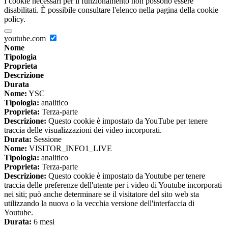
I cookie necessari per il funzionamento non possono essere
disabilitati. È possibile consultare l'elenco nella pagina della cookie
policy.
youtube.com
Nome
Tipologia
Proprieta
Descrizione
Durata
Nome:
YSC
Tipologia:
analitico
Proprieta:
Terza-parte
Descrizione:
Questo cookie è impostato da YouTube per tenere
traccia delle visualizzazioni dei video incorporati.
Durata:
Sessione
Nome:
VISITOR_INFO1_LIVE
Tipologia:
analitico
Proprieta:
Terza-parte
Descrizione:
Questo cookie è impostato da Youtube per tenere
traccia delle preferenze dell'utente per i video di Youtube incorporati
nei siti; può anche determinare se il visitatore del sito web sta
utilizzando la nuova o la vecchia versione dell'interfaccia di
Youtube.
Durata:
6 mesi