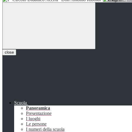
close
Scuola
Panoramica
Presentazione
I luoghi
Le persone
I numeri della scuola