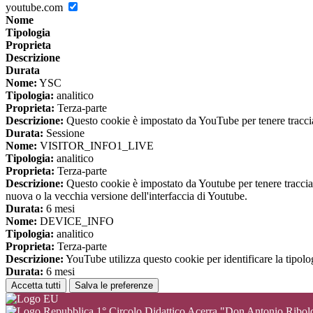
youtube.com
Nome
Tipologia
Proprieta
Descrizione
Durata
Nome:
YSC
Tipologia:
analitico
Proprieta:
Terza-parte
Descrizione:
Questo cookie è impostato da YouTube per tenere traccia 
Durata:
Sessione
Nome:
VISITOR_INFO1_LIVE
Tipologia:
analitico
Proprieta:
Terza-parte
Descrizione:
Questo cookie è impostato da Youtube per tenere traccia de
nuova o la vecchia versione dell'interfaccia di Youtube.
Durata:
6 mesi
Nome:
DEVICE_INFO
Tipologia:
analitico
Proprieta:
Terza-parte
Descrizione:
YouTube utilizza questo cookie per identificare la tipologi
Durata:
6 mesi
Accetta tutti
Salva le preferenze
1° Circolo Didattico Acerra "Don Antonio Ribol