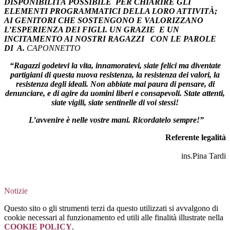
DISPONIBILITÀ POSSIBILE PER CHIARIRE GLI
ELEMENTI PROGRAMMATICI DELLA LORO ATTIVITÀ;
AI GENITORI CHE SOSTENGONO E VALORIZZANO
L’ESPERIENZA DEI FIGLI. UN GRAZIE E UN
INCITAMENTO AI NOSTRI RAGAZZI CON LE PAROLE
DI A.
CAPONNETTO
“Ragazzi godetevi la vita, innamoratevi, siate felici ma diventate
partigiani di questa nuova resistenza, la resistenza dei valori, la
resistenza degli ideali. Non abbiate mai paura di pensare, di
denunciare, e di agire da uomini liberi e consapevoli. State attenti,
siate vigili, siate sentinelle di voi stessi!
L’avvenire è nelle vostre mani. Ricordatelo sempre!”
Referente legalità
ins.Pina Tardi
Notizie
Questo sito o gli strumenti terzi da questo utilizzati si avvalgono di
cookie necessari al funzionamento ed utili alle finalità illustrate nella
COOKIE POLICY
.