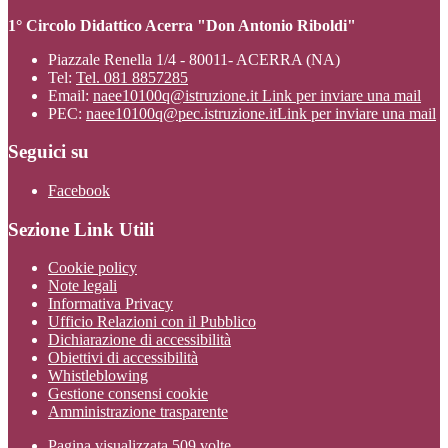
1° Circolo Didattico Acerra "Don Antonio Riboldi"
Piazzale Renella 1/4 - 80011- ACERRA (NA)
Tel:
Tel. 081 8857285
Email:
naee10100q@istruzione.it
Link per inviare una mail
PEC:
naee10100q@pec.istruzione.it
Link per inviare una mail
Seguici su
Facebook
Sezione Link Utili
Cookie policy
Note legali
Informativa Privacy
Ufficio Relazioni con il Pubblico
Dichiarazione di accessibilità
Obiettivi di accessibilità
Whistleblowing
Gestione consensi cookie
Amministrazione trasparente
Pagina visualizzata
509
volte