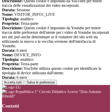
Descrizione:
Questo cookie è impostato da YouTube per tenere
traccia delle visualizzazioni dei video incorporati.
Durata:
Sessione
Nome:
VISITOR_INFO1_LIVE
Tipologia:
analitico
Proprieta:
Terza-parte
Descrizione:
Questo cookie è impostato da Youtube per tenere
traccia delle preferenze dell'utente per i video di Youtube incorporati
nei siti; può anche determinare se il visitatore del sito web sta
utilizzando la nuova o la vecchia versione dell'interfaccia di
Youtube.
Durata:
6 mesi
Nome:
DEVICE_INFO
Tipologia:
analitico
Proprieta:
Terza-parte
Descrizione:
YouTube utilizza questo cookie per identificare la
tipologia di device utilizzata dall'utente.
Durata:
6 mesi
Accetta tutti
Salva le preferenze
1° Circolo Didattico Acerra "Don Antonio
Riboldi"
Contatti