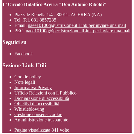
1° Circolo Didattico Acerra "Don Antonio Riboldi"
Piazzale Renella 1/4 - 80011- ACERRA (NA)
Tel:
Tel. 081 8857285
Email:
naee10100q@istruzione.it
Link per inviare una mail
PEC:
naee10100q@pec.istruzione.it
Link per inviare una mail
Seguici su
Facebook
Sezione Link Utili
Cookie policy
Note legali
Informativa Privacy
Ufficio Relazioni con il Pubblico
Dichiarazione di accessibilità
Obiettivi di accessibilità
Whistleblowing
Gestione consensi cookie
Amministrazione trasparente
Pagina visualizzata
841
volte