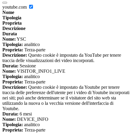
youtube.com
Nome
Tipologia
Proprieta
Descrizione
Durata
Nome:
YSC
Tipologia:
analitico
Proprieta:
Terza-parte
Descrizione:
Questo cookie è impostato da YouTube per tenere
traccia delle visualizzazioni dei video incorporati.
Durata:
Sessione
Nome:
VISITOR_INFO1_LIVE
Tipologia:
analitico
Proprieta:
Terza-parte
Descrizione:
Questo cookie è impostato da Youtube per tenere
traccia delle preferenze dell'utente per i video di Youtube incorporati
nei siti; può anche determinare se il visitatore del sito web sta
utilizzando la nuova o la vecchia versione dell'interfaccia di
Youtube.
Durata:
6 mesi
Nome:
DEVICE_INFO
Tipologia:
analitico
Proprieta:
Terza-parte