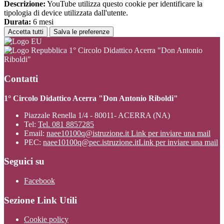
Descrizione:
YouTube utilizza questo cookie per identificare la
tipologia di device utilizzata dall'utente.
Durata:
6 mesi
Accetta tutti
Salva le preferenze
1° Circolo Didattico Acerra "Don Antonio
Riboldi"
Contatti
1° Circolo Didattico Acerra "Don Antonio Riboldi"
Piazzale Renella 1/4 - 80011- ACERRA (NA)
Tel:
Tel. 081 8857285
Email:
naee10100q@istruzione.it
Link per inviare una mail
PEC:
naee10100q@pec.istruzione.it
Link per inviare una mail
Seguici su
Facebook
Sezione Link Utili
Cookie policy