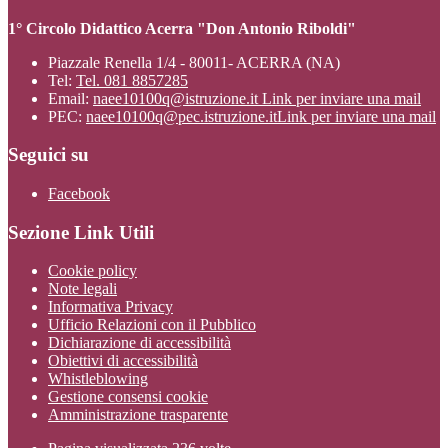
1° Circolo Didattico Acerra "Don Antonio Riboldi"
Piazzale Renella 1/4 - 80011- ACERRA (NA)
Tel:
Tel. 081 8857285
Email:
naee10100q@istruzione.it
Link per inviare una mail
PEC:
naee10100q@pec.istruzione.it
Link per inviare una mail
Seguici su
Facebook
Sezione Link Utili
Cookie policy
Note legali
Informativa Privacy
Ufficio Relazioni con il Pubblico
Dichiarazione di accessibilità
Obiettivi di accessibilità
Whistleblowing
Gestione consensi cookie
Amministrazione trasparente