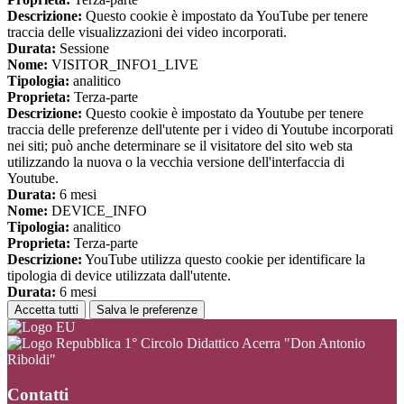
Descrizione:
Questo cookie è impostato da YouTube per tenere
traccia delle visualizzazioni dei video incorporati.
Durata:
Sessione
Nome:
VISITOR_INFO1_LIVE
Tipologia:
analitico
Proprieta:
Terza-parte
Descrizione:
Questo cookie è impostato da Youtube per tenere
traccia delle preferenze dell'utente per i video di Youtube incorporati
nei siti; può anche determinare se il visitatore del sito web sta
utilizzando la nuova o la vecchia versione dell'interfaccia di
Youtube.
Durata:
6 mesi
Nome:
DEVICE_INFO
Tipologia:
analitico
Proprieta:
Terza-parte
Descrizione:
YouTube utilizza questo cookie per identificare la
tipologia di device utilizzata dall'utente.
Durata:
6 mesi
Accetta tutti
Salva le preferenze
1° Circolo Didattico Acerra "Don Antonio
Riboldi"
Contatti