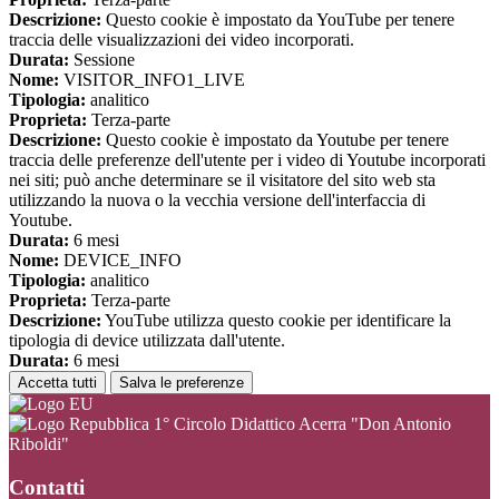
Descrizione:
Questo cookie è impostato da YouTube per tenere
traccia delle visualizzazioni dei video incorporati.
Durata:
Sessione
Nome:
VISITOR_INFO1_LIVE
Tipologia:
analitico
Proprieta:
Terza-parte
Descrizione:
Questo cookie è impostato da Youtube per tenere
traccia delle preferenze dell'utente per i video di Youtube incorporati
nei siti; può anche determinare se il visitatore del sito web sta
utilizzando la nuova o la vecchia versione dell'interfaccia di
Youtube.
Durata:
6 mesi
Nome:
DEVICE_INFO
Tipologia:
analitico
Proprieta:
Terza-parte
Descrizione:
YouTube utilizza questo cookie per identificare la
tipologia di device utilizzata dall'utente.
Durata:
6 mesi
Accetta tutti
Salva le preferenze
1° Circolo Didattico Acerra "Don Antonio
Riboldi"
Contatti