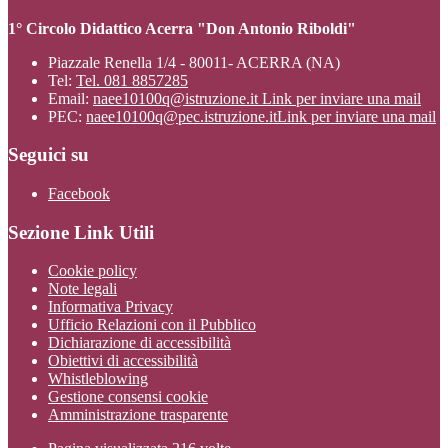
1° Circolo Didattico Acerra "Don Antonio Riboldi"
Piazzale Renella 1/4 - 80011- ACERRA (NA)
Tel:
Tel. 081 8857285
Email:
naee10100q@istruzione.it
Link per inviare una mail
PEC:
naee10100q@pec.istruzione.it
Link per inviare una mail
Seguici su
Facebook
Sezione Link Utili
Cookie policy
Note legali
Informativa Privacy
Ufficio Relazioni con il Pubblico
Dichiarazione di accessibilità
Obiettivi di accessibilità
Whistleblowing
Gestione consensi cookie
Amministrazione trasparente