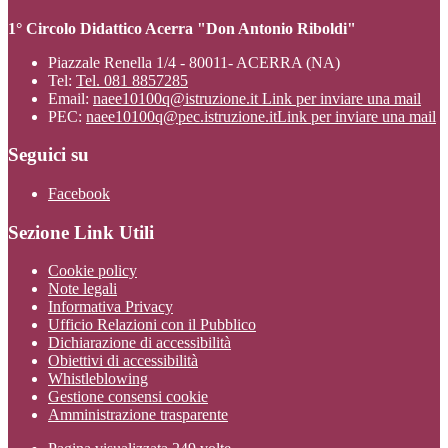
1° Circolo Didattico Acerra "Don Antonio Riboldi"
Piazzale Renella 1/4 - 80011- ACERRA (NA)
Tel:
Tel. 081 8857285
Email:
naee10100q@istruzione.it
Link per inviare una mail
PEC:
naee10100q@pec.istruzione.it
Link per inviare una mail
Seguici su
Facebook
Sezione Link Utili
Cookie policy
Note legali
Informativa Privacy
Ufficio Relazioni con il Pubblico
Dichiarazione di accessibilità
Obiettivi di accessibilità
Whistleblowing
Gestione consensi cookie
Amministrazione trasparente