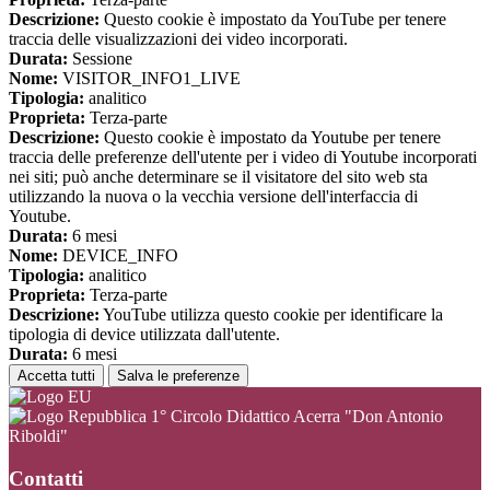
Descrizione:
Questo cookie è impostato da YouTube per tenere
traccia delle visualizzazioni dei video incorporati.
Durata:
Sessione
Nome:
VISITOR_INFO1_LIVE
Tipologia:
analitico
Proprieta:
Terza-parte
Descrizione:
Questo cookie è impostato da Youtube per tenere
traccia delle preferenze dell'utente per i video di Youtube incorporati
nei siti; può anche determinare se il visitatore del sito web sta
utilizzando la nuova o la vecchia versione dell'interfaccia di
Youtube.
Durata:
6 mesi
Nome:
DEVICE_INFO
Tipologia:
analitico
Proprieta:
Terza-parte
Descrizione:
YouTube utilizza questo cookie per identificare la
tipologia di device utilizzata dall'utente.
Durata:
6 mesi
Accetta tutti
Salva le preferenze
1° Circolo Didattico Acerra "Don Antonio
Riboldi"
Contatti