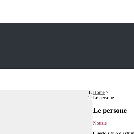
Home
>
Le persone
Le persone
Notizie
Questo sito o gli stru