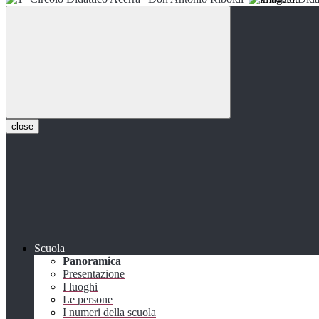
close
Scuola
Panoramica
Presentazione
I luoghi
Le persone
I numeri della scuola