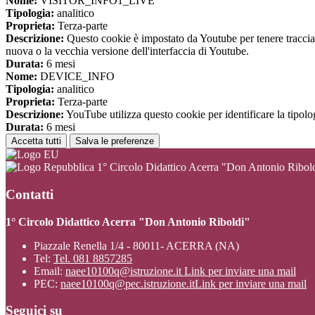
Nome:
VISITOR_INFO1_LIVE
Tipologia:
analitico
Proprieta:
Terza-parte
Descrizione:
Questo cookie è impostato da Youtube per tenere traccia de
nuova o la vecchia versione dell'interfaccia di Youtube.
Durata:
6 mesi
Nome:
DEVICE_INFO
Tipologia:
analitico
Proprieta:
Terza-parte
Descrizione:
YouTube utilizza questo cookie per identificare la tipologi
Durata:
6 mesi
Accetta tutti
Salva le preferenze
1° Circolo Didattico Acerra "Don Antonio Ribol
Contatti
1° Circolo Didattico Acerra "Don Antonio Riboldi"
Piazzale Renella 1/4 - 80011- ACERRA (NA)
Tel:
Tel. 081 8857285
Email:
naee10100q@istruzione.it
Link per inviare una mail
PEC:
naee10100q@pec.istruzione.it
Link per inviare una mail
Seguici su