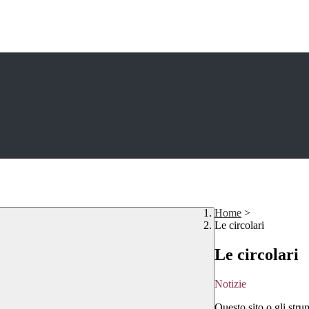
Home
>
Le circolari
Le circolari
Notizie
Questo sito o gli stru