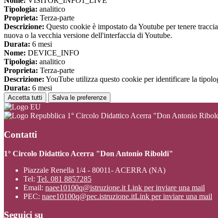
Nome:
VISITOR_INFO1_LIVE
Tipologia:
analitico
Proprieta:
Terza-parte
Descrizione:
Questo cookie è impostato da Youtube per tenere traccia de
nuova o la vecchia versione dell'interfaccia di Youtube.
Durata:
6 mesi
Nome:
DEVICE_INFO
Tipologia:
analitico
Proprieta:
Terza-parte
Descrizione:
YouTube utilizza questo cookie per identificare la tipologi
Durata:
6 mesi
Accetta tutti
Salva le preferenze
1° Circolo Didattico Acerra "Don Antonio Ribol
Contatti
1° Circolo Didattico Acerra "Don Antonio Riboldi"
Piazzale Renella 1/4 - 80011- ACERRA (NA)
Tel:
Tel. 081 8857285
Email:
naee10100q@istruzione.it
Link per inviare una mail
PEC:
naee10100q@pec.istruzione.it
Link per inviare una mail
Seguici su