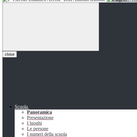
close
Scuola
Panoramica
Presentazione
I luoghi
Le persone
I numeri della scuola