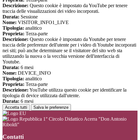
Descrizione:
Questo cookie è impostato da YouTube per tenere
traccia delle visualizzazioni dei video incorporati.
Durata:
Sessione
Nome:
VISITOR_INFO1_LIVE
Tipologia:
analitico
Proprieta:
Terza-parte
Descrizione:
Questo cookie è impostato da Youtube per tenere
traccia delle preferenze dell'utente per i video di Youtube incorporati
nei siti; può anche determinare se il visitatore del sito web sta
utilizzando la nuova o la vecchia versione dell'interfaccia di
Youtube.
Durata:
6 mesi
Nome:
DEVICE_INFO
Tipologia:
analitico
Proprieta:
Terza-parte
Descrizione:
YouTube utilizza questo cookie per identificare la
tipologia di device utilizzata dall'utente.
Durata:
6 mesi
Accetta tutti
Salva le preferenze
1° Circolo Didattico Acerra "Don Antonio
Riboldi"
Contatti