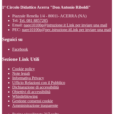
1° Circolo Didattico Acerra "Don Antonio Riboldi"
Piazzale Renella 1/4 - 80011- ACERRA (NA)
Tel:
Tel. 081 8857285
Email:
naee10100q@istruzione.it
Link per inviare una mail
PEC:
naee10100q@pec.istruzione.it
Link per inviare una mail
Seguici su
Facebook
Sezione Link Utili
Cookie policy
Note legali
Informativa Privacy
Ufficio Relazioni con il Pubblico
Dichiarazione di accessibilità
Obiettivi di accessibilità
Whistleblowing
Gestione consensi cookie
Amministrazione trasparente