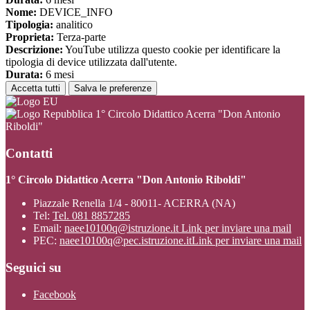
Nome:
DEVICE_INFO
Tipologia:
analitico
Proprieta:
Terza-parte
Descrizione:
YouTube utilizza questo cookie per identificare la
tipologia di device utilizzata dall'utente.
Durata:
6 mesi
Accetta tutti
Salva le preferenze
1° Circolo Didattico Acerra "Don Antonio
Riboldi"
Contatti
1° Circolo Didattico Acerra "Don Antonio Riboldi"
Piazzale Renella 1/4 - 80011- ACERRA (NA)
Tel:
Tel. 081 8857285
Email:
naee10100q@istruzione.it
Link per inviare una mail
PEC:
naee10100q@pec.istruzione.it
Link per inviare una mail
Seguici su
Facebook