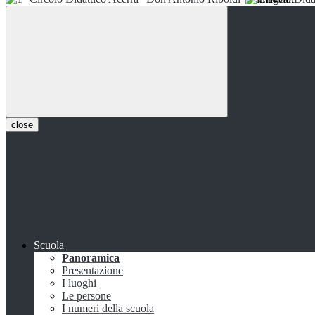
close
Scuola
Panoramica
Presentazione
I luoghi
Le persone
I numeri della scuola