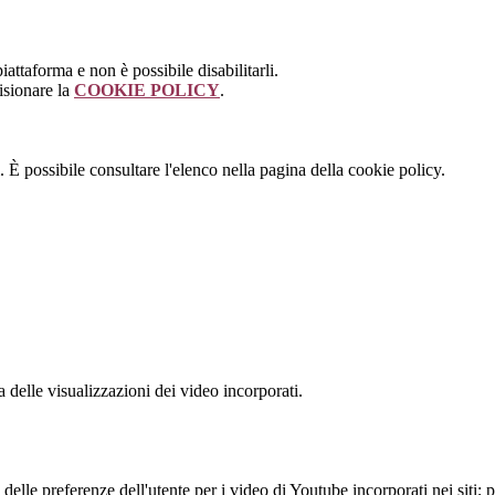
attaforma e non è possibile disabilitarli.
isionare la
COOKIE POLICY
.
 È possibile consultare l'elenco nella pagina della cookie policy.
delle visualizzazioni dei video incorporati.
lle preferenze dell'utente per i video di Youtube incorporati nei siti; pu