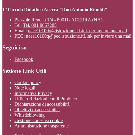
1° Circolo Didattico Acerra "Don Antonio Riboldi"
Piazzale Renella 1/4 - 80011- ACERRA (NA)
Tel:
Tel. 081 8857285
Email:
naee10100q@istruzione.it
Link per inviare una mail
PEC:
naee10100q@pec.istruzione.it
Link per inviare una mail
Seguici su
Facebook
Sezione Link Utili
Cookie policy
Note legali
Informativa Privacy
Ufficio Relazioni con il Pubblico
Dichiarazione di accessibilità
Obiettivi di accessibilità
Whistleblowing
Gestione consensi cookie
Amministrazione trasparente