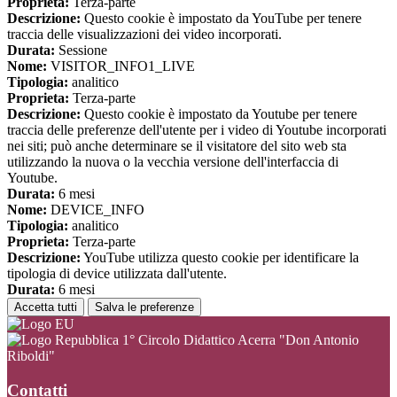
Proprieta:
Terza-parte
Descrizione:
Questo cookie è impostato da YouTube per tenere
traccia delle visualizzazioni dei video incorporati.
Durata:
Sessione
Nome:
VISITOR_INFO1_LIVE
Tipologia:
analitico
Proprieta:
Terza-parte
Descrizione:
Questo cookie è impostato da Youtube per tenere
traccia delle preferenze dell'utente per i video di Youtube incorporati
nei siti; può anche determinare se il visitatore del sito web sta
utilizzando la nuova o la vecchia versione dell'interfaccia di
Youtube.
Durata:
6 mesi
Nome:
DEVICE_INFO
Tipologia:
analitico
Proprieta:
Terza-parte
Descrizione:
YouTube utilizza questo cookie per identificare la
tipologia di device utilizzata dall'utente.
Durata:
6 mesi
Accetta tutti
Salva le preferenze
1° Circolo Didattico Acerra "Don Antonio
Riboldi"
Contatti