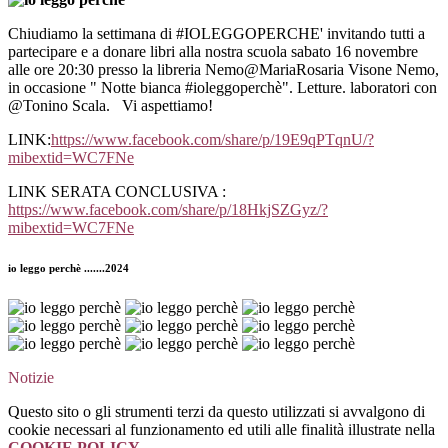
Chiudiamo la settimana di #IOLEGGOPERCHE' invitando tutti a
partecipare e a donare libri alla nostra scuola sabato 16 novembre
alle ore 20:30 presso la libreria Nemo@MariaRosaria Visone Nemo,
in occasione " Notte bianca #ioleggoperchè". Letture. laboratori con
@Tonino Scala. Vi aspettiamo!
LINK:
https://www.facebook.com/share/p/19E9qPTqnU/?
mibextid=WC7FNe
LINK SERATA CONCLUSIVA :
https://www.facebook.com/share/p/18HkjSZGyz/?
mibextid=WC7FNe
io leggo perchè .......2024
Notizie
Questo sito o gli strumenti terzi da questo utilizzati si avvalgono di
cookie necessari al funzionamento ed utili alle finalità illustrate nella
COOKIE POLICY
.