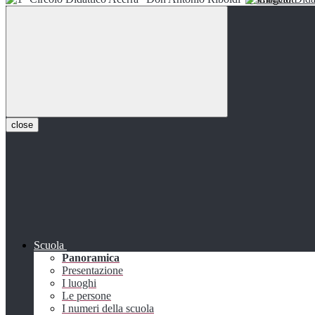
close
Scuola
Panoramica
Presentazione
I luoghi
Le persone
I numeri della scuola