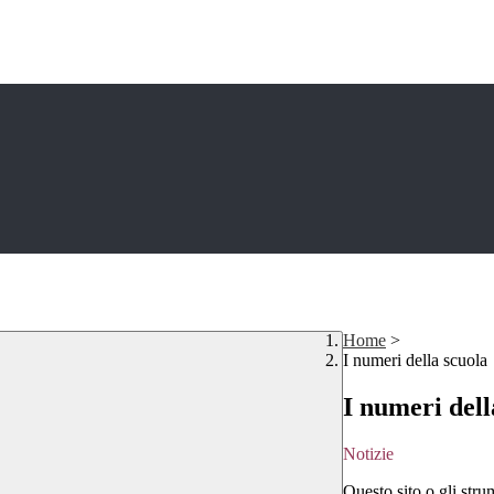
Home
>
I numeri della scuola
I numeri dell
Notizie
Questo sito o gli stru