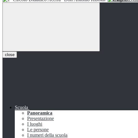
close
Scuola
Panoramica
Presentazione
I luoghi
Le persone
I numeri della scuola