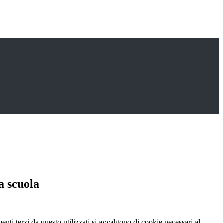
a scuola
menti terzi da questo utilizzati si avvalgono di cookie necessari al