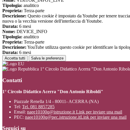
Nome:
VISITOR_INFO1_LIVE
Tipologia:
analitico
Proprieta:
Terza-parte
Descrizione:
Questo cookie è impostato da Youtube per tenere traccia de
nuova o la vecchia versione dell'interfaccia di Youtube.
Durata:
6 mesi
Nome:
DEVICE_INFO
Tipologia:
analitico
Proprieta:
Terza-parte
Descrizione:
YouTube utilizza questo cookie per identificare la tipologi
Durata:
6 mesi
Accetta tutti
Salva le preferenze
1° Circolo Didattico Acerra "Don Antonio Ribol
Contatti
1° Circolo Didattico Acerra "Don Antonio Riboldi"
Piazzale Renella 1/4 - 80011- ACERRA (NA)
Tel:
Tel. 081 8857285
Email:
naee10100q@istruzione.it
Link per inviare una mail
PEC:
naee10100q@pec.istruzione.it
Link per inviare una mail
Seguici su