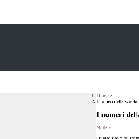
Home
>
I numeri della scuola
I numeri dell
Notizie
Questo sito o gli stru