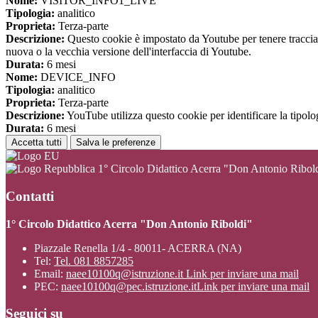
Nome:
VISITOR_INFO1_LIVE
Tipologia:
analitico
Proprieta:
Terza-parte
Descrizione:
Questo cookie è impostato da Youtube per tenere traccia de
nuova o la vecchia versione dell'interfaccia di Youtube.
Durata:
6 mesi
Nome:
DEVICE_INFO
Tipologia:
analitico
Proprieta:
Terza-parte
Descrizione:
YouTube utilizza questo cookie per identificare la tipologi
Durata:
6 mesi
Accetta tutti
Salva le preferenze
1° Circolo Didattico Acerra "Don Antonio Ribol
Contatti
1° Circolo Didattico Acerra "Don Antonio Riboldi"
Piazzale Renella 1/4 - 80011- ACERRA (NA)
Tel:
Tel. 081 8857285
Email:
naee10100q@istruzione.it
Link per inviare una mail
PEC:
naee10100q@pec.istruzione.it
Link per inviare una mail
Seguici su