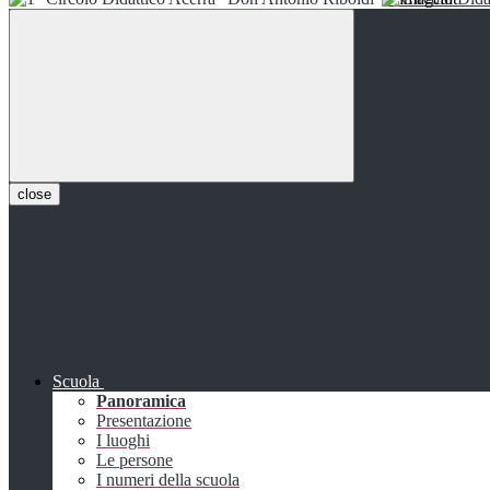
close
Scuola
Panoramica
Presentazione
I luoghi
Le persone
I numeri della scuola