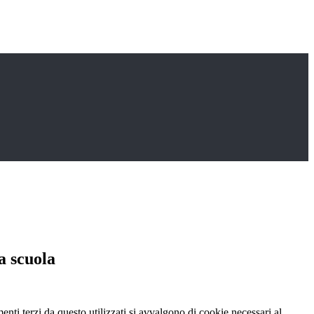
a scuola
menti terzi da questo utilizzati si avvalgono di cookie necessari al