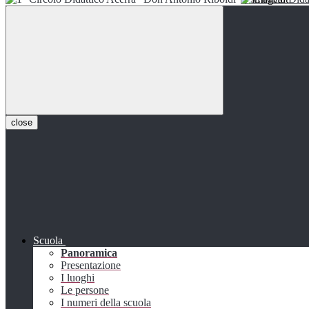
close
Scuola
Panoramica
Presentazione
I luoghi
Le persone
I numeri della scuola