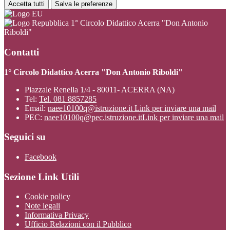
Accetta tutti
Salva le preferenze
1° Circolo Didattico Acerra "Don Antonio
Riboldi"
Contatti
1° Circolo Didattico Acerra "Don Antonio Riboldi"
Piazzale Renella 1/4 - 80011- ACERRA (NA)
Tel:
Tel. 081 8857285
Email:
naee10100q@istruzione.it
Link per inviare una mail
PEC:
naee10100q@pec.istruzione.it
Link per inviare una mail
Seguici su
Facebook
Sezione Link Utili
Cookie policy
Note legali
Informativa Privacy
Ufficio Relazioni con il Pubblico