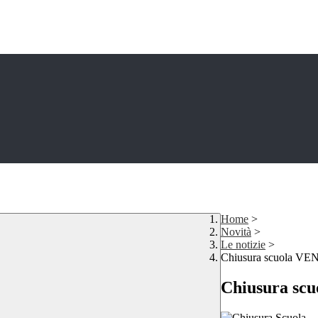
Home
>
Novità
>
Le notizie
>
Chiusura scuola V
Chiusura sc