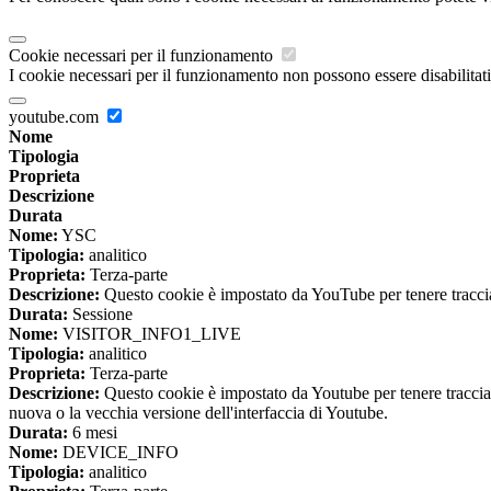
Cookie necessari per il funzionamento
I cookie necessari per il funzionamento non possono essere disabilitati.
youtube.com
Nome
Tipologia
Proprieta
Descrizione
Durata
Nome:
YSC
Tipologia:
analitico
Proprieta:
Terza-parte
Descrizione:
Questo cookie è impostato da YouTube per tenere traccia 
Durata:
Sessione
Nome:
VISITOR_INFO1_LIVE
Tipologia:
analitico
Proprieta:
Terza-parte
Descrizione:
Questo cookie è impostato da Youtube per tenere traccia de
nuova o la vecchia versione dell'interfaccia di Youtube.
Durata:
6 mesi
Nome:
DEVICE_INFO
Tipologia:
analitico