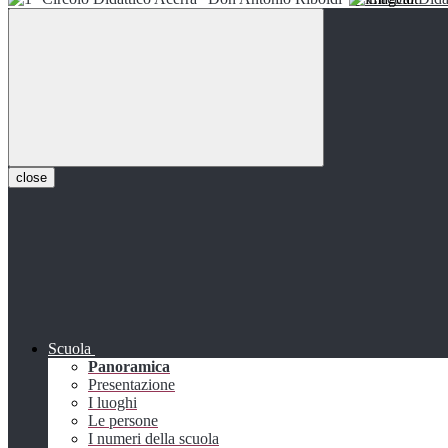
close
Scuola
Panoramica
Presentazione
I luoghi
Le persone
I numeri della scuola