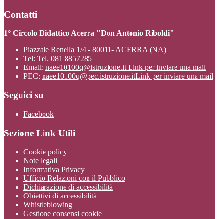
Contatti
1° Circolo Didattico Acerra "Don Antonio Riboldi"
Piazzale Renella 1/4 - 80011- ACERRA (NA)
Tel:
Tel. 081 8857285
Email:
naee10100q@istruzione.it
Link per inviare una mail
PEC:
naee10100q@pec.istruzione.it
Link per inviare una mail
Seguici su
Facebook
Sezione Link Utili
Cookie policy
Note legali
Informativa Privacy
Ufficio Relazioni con il Pubblico
Dichiarazione di accessibilità
Obiettivi di accessibilità
Whistleblowing
Gestione consensi cookie