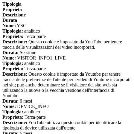
Tipologia
Proprieta
Descrizione
Durata
Nome:
YSC
Tipologia:
analitico
Proprieta:
Terza-parte
Descrizione:
Questo cookie è impostato da YouTube per tenere
traccia delle visualizzazioni dei video incorporati.
Durata:
Sessione
Nome:
VISITOR_INFO1_LIVE
Tipologia:
analitico
Proprieta:
Terza-parte
Descrizione:
Questo cookie è impostato da Youtube per tenere
traccia delle preferenze dell'utente per i video di Youtube incorporati
nei siti; può anche determinare se il visitatore del sito web sta
utilizzando la nuova o la vecchia versione dell'interfaccia di
Youtube.
Durata:
6 mesi
Nome:
DEVICE_INFO
Tipologia:
analitico
Proprieta:
Terza-parte
Descrizione:
YouTube utilizza questo cookie per identificare la
tipologia di device utilizzata dall'utente.
Durata:
6 mesi