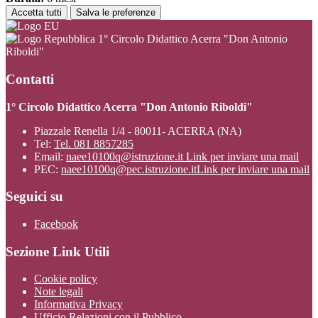
Accetta tutti
Salva le preferenze
1° Circolo Didattico Acerra "Don Antonio
Riboldi"
Contatti
1° Circolo Didattico Acerra "Don Antonio Riboldi"
Piazzale Renella 1/4 - 80011- ACERRA (NA)
Tel:
Tel. 081 8857285
Email:
naee10100q@istruzione.it
Link per inviare una mail
PEC:
naee10100q@pec.istruzione.it
Link per inviare una mail
Seguici su
Facebook
Sezione Link Utili
Cookie policy
Note legali
Informativa Privacy
Ufficio Relazioni con il Pubblico