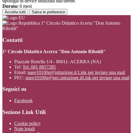
tipologia di device utilizzata dall'utente.
Durata:
6 mesi
Accetta tutti
Salva le preferenze
1° Circolo Didattico Acerra "Don Antonio
Riboldi"
Contatti
1° Circolo Didattico Acerra "Don Antonio Riboldi"
Piazzale Renella 1/4 - 80011- ACERRA (NA)
Tel:
Tel. 081 8857285
Email:
naee10100q@istruzione.it
Link per inviare una mail
PEC:
naee10100q@pec.istruzione.it
Link per inviare una mail
Seguici su
Facebook
Sezione Link Utili
Cookie policy
Note legali