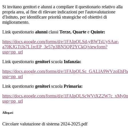
Si invitano genitori e alunni a compilare il questionario relativo alla
propria area, al fine di rilevare indicazioni per l'autovalutazione
d'Istituto, per identificare priorità strategiche ed obiettivi di
miglioramento.
Link questionario
alunni
classi
Terze, Quarte
e
Quinte:
https://docs.google.com/forms/d/e/1FAIpQLSd-yBWTsUySAar-
a70KJGTt3s7L1rcEP_3e57p3BN5QP2YCkQ/viewform?
usp=pp_url
Link questionario
genitori
scuola
Infanzia:
https://docs.google.com/forms/d/e/1FAIpQLSc_GALlA9WVzoE
usp=pp_url
Link questionario
genitori
scuola
Primaria:
https://docs.google.com/forms/d/e/1FAIpQLScWVtXZ2W7c_xM
usp=pp_url
Allegati
Circolare valutazione di sistema 2024-2025.pdf