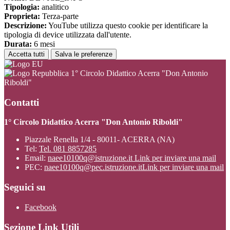
Tipologia:
analitico
Proprieta:
Terza-parte
Descrizione:
YouTube utilizza questo cookie per identificare la
tipologia di device utilizzata dall'utente.
Durata:
6 mesi
Accetta tutti
Salva le preferenze
1° Circolo Didattico Acerra "Don Antonio
Riboldi"
Contatti
1° Circolo Didattico Acerra "Don Antonio Riboldi"
Piazzale Renella 1/4 - 80011- ACERRA (NA)
Tel:
Tel. 081 8857285
Email:
naee10100q@istruzione.it
Link per inviare una mail
PEC:
naee10100q@pec.istruzione.it
Link per inviare una mail
Seguici su
Facebook
Sezione Link Utili