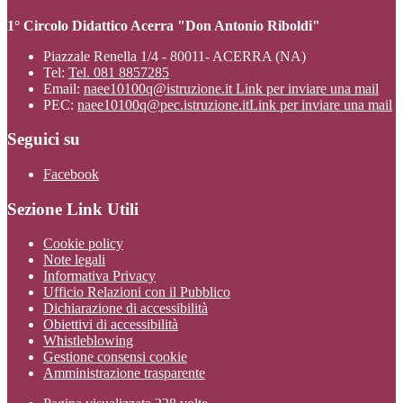
1° Circolo Didattico Acerra "Don Antonio Riboldi"
Piazzale Renella 1/4 - 80011- ACERRA (NA)
Tel:
Tel. 081 8857285
Email:
naee10100q@istruzione.it
Link per inviare una mail
PEC:
naee10100q@pec.istruzione.it
Link per inviare una mail
Seguici su
Facebook
Sezione Link Utili
Cookie policy
Note legali
Informativa Privacy
Ufficio Relazioni con il Pubblico
Dichiarazione di accessibilità
Obiettivi di accessibilità
Whistleblowing
Gestione consensi cookie
Amministrazione trasparente