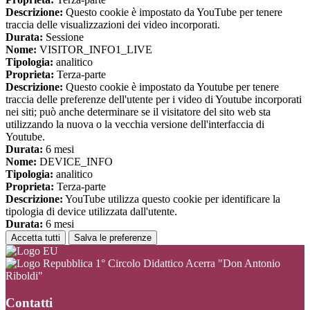
Descrizione:
Questo cookie è impostato da YouTube per tenere
traccia delle visualizzazioni dei video incorporati.
Durata:
Sessione
Nome:
VISITOR_INFO1_LIVE
Tipologia:
analitico
Proprieta:
Terza-parte
Descrizione:
Questo cookie è impostato da Youtube per tenere
traccia delle preferenze dell'utente per i video di Youtube incorporati
nei siti; può anche determinare se il visitatore del sito web sta
utilizzando la nuova o la vecchia versione dell'interfaccia di
Youtube.
Durata:
6 mesi
Nome:
DEVICE_INFO
Tipologia:
analitico
Proprieta:
Terza-parte
Descrizione:
YouTube utilizza questo cookie per identificare la
tipologia di device utilizzata dall'utente.
Durata:
6 mesi
Accetta tutti
Salva le preferenze
1° Circolo Didattico Acerra "Don Antonio
Riboldi"
Contatti