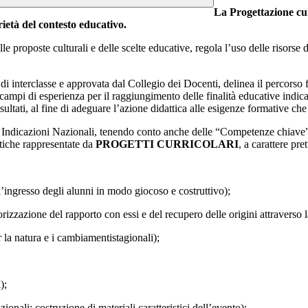
La Progettazione curr
arietà del contesto educativo.
proposte culturali e delle scelte educative, regola l’uso delle risorse di 
 di interclasse e approvata dal Collegio dei Docenti, delinea il percorso
 o campi di esperienza per il raggiungimento delle finalità educative indic
ultati, al fine di adeguare l’azione didattica alle esigenze formative ch
le Indicazioni Nazionali, tenendo conto anche delle “Competenze chiave”
ttiche rappresentate da
PROGETTI CURRICOLARI
, a carattere pre
 l’ingresso degli alunni in modo giocoso e costruttivo);
rizzazione del rapporto con essi e del recupero delle origini attraverso
 la natura e i cambiamentistagionali);
);
nazionali; costruzione di materiali caratteristici dell’evento);