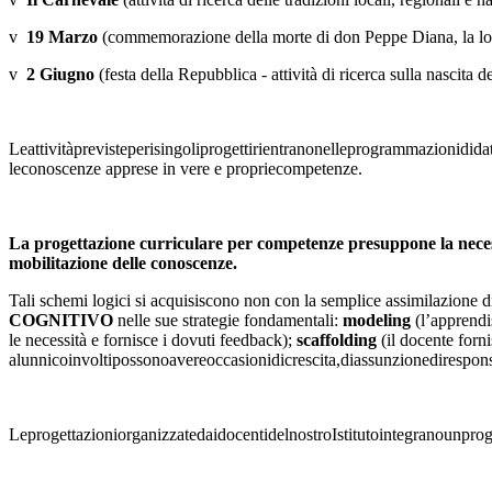
v
19 Marzo
(commemorazione della morte di don Peppe Diana, la lott
v
2 Giugno
(festa della Repubblica - attività di ricerca sulla nascita 
Leattivitàprevisteperisingoliprogettirientranonelleprogrammazionididat
leconoscenze apprese in vere e propriecompetenze.
La progettazione curriculare per competenze presuppone la necess
mobilitazione delle conoscenze.
Tali schemi logici si acquisiscono non con la semplice assimilazione di
COGNITIVO
nelle sue strategie fondamentali:
modeling
(l’apprendi
le necessità e fornisce i dovuti feedback);
scaffolding
(il docente forn
alunnicoinvoltipossonoavereoccasionidicrescita,diassunzionedirespons
LeprogettazioniorganizzatedaidocentidelnostroIstitutointegranounproge