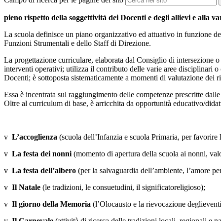
pieno rispetto della soggettività dei Docenti e degli allievi e alla v
La scuola definisce un piano organizzativo ed attuativo in funzione delle 
Funzioni Strumentali e dello Staff di Direzione.
La progettazione curriculare, elaborata dal Consiglio di intersezione o
interventi operativi; utilizza il contributo delle varie aree disciplinari
Docenti; è sottoposta sistematicamente a momenti di valutazione dei ris
Essa è incentrata sul raggiungimento delle competenze prescritte dal
Oltre al curriculum di base, è arricchita da opportunità educativo/dida
v
L’accoglienza
(scuola dell’Infanzia e scuola Primaria, per favorire
v
La festa dei nonni
(momento di apertura della scuola ai nonni, valo
v
La festa dell’albero
(per la salvaguardia dell’ambiente, l’amore per
v
Il Natale
(le tradizioni, le consuetudini, il significatoreligioso);
v
Il giorno della Memoria
(l’Olocausto e la rievocazione deglieventi
v
Il Carnevale
(attività di ricerca delle tradizioni locali, regionali e 