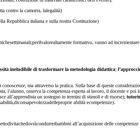
a contro la camorra, lalegalità)
della Repubblica italiana e sulla nostra Costituzione)
tichesettimanali;perilvalorealtamente formativo, vanno ad incrementare s
ità ineludibile di trasformare la metodologia didattica
;
l’approcci
 conoscenze, ma attraverso la pratica. Sulla base di queste considerazio
sta, l’alunno, osserva la competenza esperta al lavoro, il docente e poi l
isce all’apprendista un sostegno in termini di stimoli e di risorse);
tutori
abilità,diconsapevolezzadelleproprie abilità ecompetenze).
ttodivitachedovràcondurreibambini all’acquisizione delle competenze pe