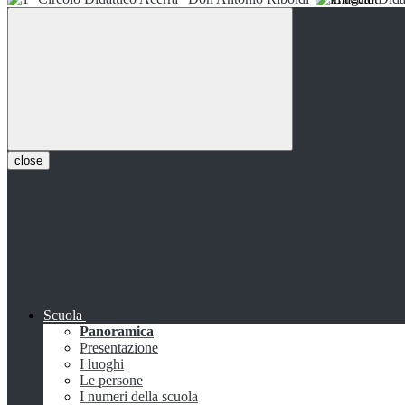
close
Scuola
Panoramica
Presentazione
I luoghi
Le persone
I numeri della scuola