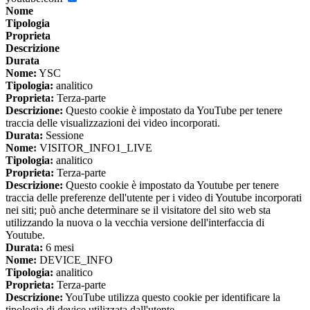
Nome
Tipologia
Proprieta
Descrizione
Durata
Nome:
YSC
Tipologia:
analitico
Proprieta:
Terza-parte
Descrizione:
Questo cookie è impostato da YouTube per tenere
traccia delle visualizzazioni dei video incorporati.
Durata:
Sessione
Nome:
VISITOR_INFO1_LIVE
Tipologia:
analitico
Proprieta:
Terza-parte
Descrizione:
Questo cookie è impostato da Youtube per tenere
traccia delle preferenze dell'utente per i video di Youtube incorporati
nei siti; può anche determinare se il visitatore del sito web sta
utilizzando la nuova o la vecchia versione dell'interfaccia di
Youtube.
Durata:
6 mesi
Nome:
DEVICE_INFO
Tipologia:
analitico
Proprieta:
Terza-parte
Descrizione:
YouTube utilizza questo cookie per identificare la
tipologia di device utilizzata dall'utente.